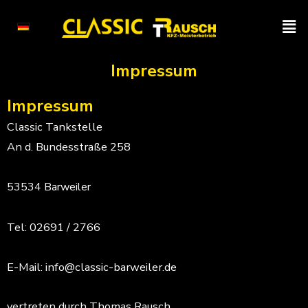
Zum
Men
Inhalt
springen
Impressum
Impressum
Classic Tankstelle
An d. Bundesstraße 258
53534 Barweiler
Tel: 02691 / 2766
E-Mail: info@classic-barweiler.de
vertreten durch Thomas Rausch